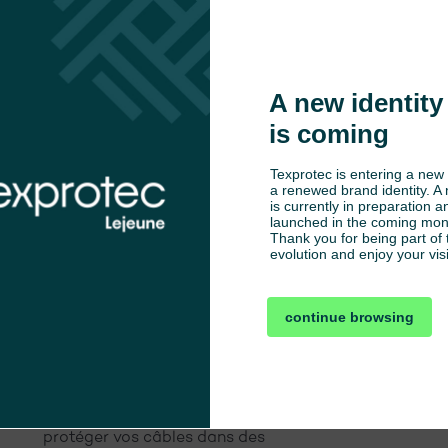
TWIST SW-FR
GAI
A new identity 
is coming
Texprotec is entering a new 
a renewed brand identity. A 
is currently in preparation an
launched in the coming mont
Thank you for being part of t
evolution and enjoy your visi
continue browsing
Anti-
Self-
EMI
abrasion
wrapping
La tresse TWIST-FR est la solution
Gaine
auto-enveloppante pour maintenir et
élect
protéger vos câbles dans des