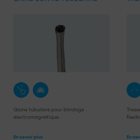
EMI
Flexible
Liais
équip
Gaine tubulaire pour blindage
Tress
électromagnétique.
flexi
En savoir plus
En sav