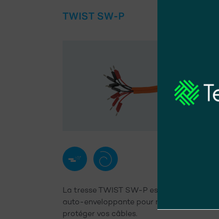
TWIST SW-P
Anti-
Self-
abrasion
wrapping
La tresse TWIST SW-P est la solution
auto-enveloppante pour maintenir et
protéger vos câbles.