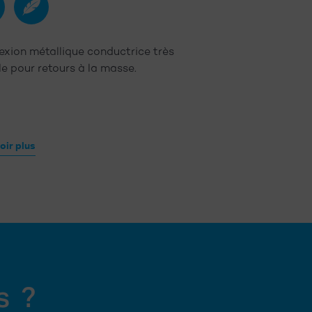
e
Léger
Anti-
Flamme
sible
abrasion
xion métallique conductrice très
La NOMEX® 4000 
ble pour retours à la masse.
flexible et expans
oir plus
En savoir plus
s ?